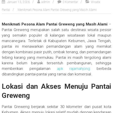
Januari 13, 2026
admin
0 Komentar
Wisata
Pantai
Menikmati Pesona Alam Pantai Greweng yang Masih Alami
Menikmati Pesona Alam Pantai Greweng yang Masih Alami
–
Pantai Greweng merupakan salah satu destinasi wisata pesisir
yang semakin populer di kalangan wisatawan lokal maupun
mancanegara. Terletak di Kabupaten Kebumen, Jawa Tengah,
pantai ini menawarkan pemandangan alam yang memikat
dengan kombinasi pasir putih, ombak tenang, dan pemandangan
tebing karang yang memukau. Pantai ini masih tergolong alami
karena belum banyak tersentuh pembangunan, sehingga
memberikan pengalaman
apk rajamahjong
berbeda
dibandingkan pantai-pantai yang ramai dan komersial.
Lokasi dan Akses Menuju Pantai
Greweng
Pantai Greweng berjarak sekitar 30 kilometer dari pusat kota
Kebumen. Akses menuju lokasi relatif mudah dengan kendaraan