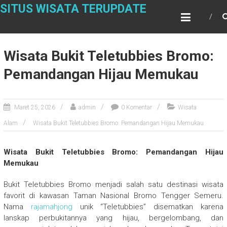
Skip
SITUS WISATA TERUPDATE
to
content
Wisata Bukit Teletubbies Bromo:
Pemandangan Hijau Memukau
Maret 25, 2026
admin
0 Komentar
Wisata
Alam
Wisata Bukit Teletubbies Bromo: Pemandangan Hijau Memukau
Wisata Bukit Teletubbies Bromo: Pemandangan Hijau
Memukau
Bukit Teletubbies Bromo menjadi salah satu destinasi wisata
favorit di kawasan
Taman Nasional Bromo Tengger Semeru
.
Nama
rajamahjong
unik “Teletubbies” disematkan karena
lanskap perbukitannya yang hijau, bergelombang, dan