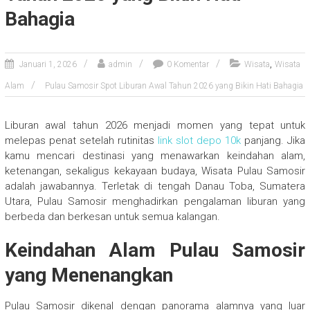
Bahagia
,
Januari 1, 2026
admin
0 Komentar
Wisata
Wisata
Alam
Pulau Samosir Spot Liburan Awal Tahun 2026 yang Bikin Hati Bahagia
Liburan awal tahun 2026 menjadi momen yang tepat untuk
melepas penat setelah rutinitas
link slot depo 10k
panjang. Jika
kamu mencari destinasi yang menawarkan keindahan alam,
ketenangan, sekaligus kekayaan budaya, Wisata Pulau Samosir
adalah jawabannya. Terletak di tengah Danau Toba, Sumatera
Utara, Pulau Samosir menghadirkan pengalaman liburan yang
berbeda dan berkesan untuk semua kalangan.
Keindahan Alam Pulau Samosir
yang Menenangkan
Pulau Samosir dikenal dengan panorama alamnya yang luar