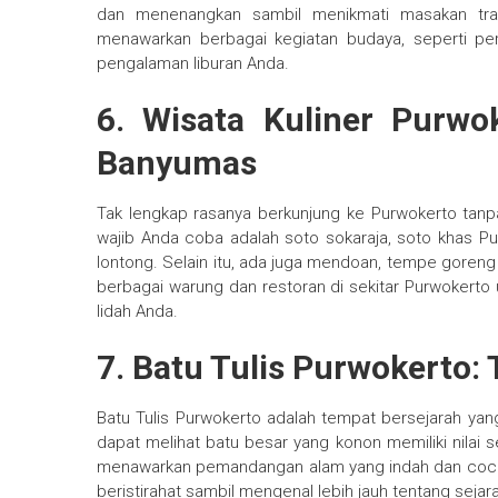
dan menenangkan sambil menikmati masakan tra
menawarkan berbagai kegiatan budaya, seperti pe
pengalaman liburan Anda.
6. Wisata Kuliner Purwo
Banyumas
Tak lengkap rasanya berkunjung ke Purwokerto tanp
wajib Anda coba adalah soto sokaraja, soto khas Pu
lontong. Selain itu, ada juga mendoan, tempe goreng
berbagai warung dan restoran di sekitar Purwokerto 
lidah Anda.
7. Batu Tulis Purwokerto:
Batu Tulis Purwokerto adalah tempat bersejarah yan
dapat melihat batu besar yang konon memiliki nilai 
menawarkan pemandangan alam yang indah dan cocok
beristirahat sambil mengenal lebih jauh tentang sejarah