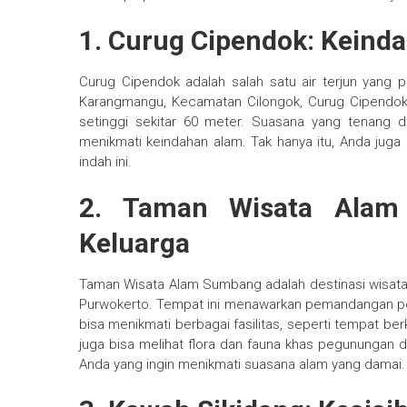
1. Curug Cipendok: Keinda
Curug Cipendok adalah salah satu air terjun yang 
Karangmangu, Kecamatan Cilongok, Curug Cipendok
setinggi sekitar 60 meter. Suasana yang tenang 
menikmati keindahan alam. Tak hanya itu, Anda juga 
indah ini.
2. Taman Wisata Alam
Keluarga
Taman Wisata Alam Sumbang adalah destinasi wisata 
Purwokerto. Tempat ini menawarkan pemandangan peg
bisa menikmati berbagai fasilitas, seperti tempat ber
juga bisa melihat flora dan fauna khas pegunungan di
Anda yang ingin menikmati suasana alam yang damai.