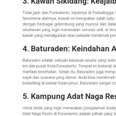
3. Kawah Sikidang: Keajai
Tidak jauh dari Purwokerto, tepatnya di Purbalingga
fenomena alamnya. Kawah ini merupakan salah satu 
dengan berbagai gelembung yang muncul dari dalam 
wisatawan yang ingin merasakan sensasi unik di ten
kawah yang menakjubkan atau sekadar menikmati pe
4. Baturaden: Keindahan 
Baturaden adalah sebuah kawasan wisata yang terlet
km dari pusat Kota Purwokerto. Tempat ini terkenal 
manfaat kesehatan. Selain itu, Baturaden juga me
sejuk dan suasana yang damai. Anda bisa menikmati be
berkeliling di sekitar hutan pinus. Baturaden sangat
5. Kampung Adat Naga Re
Untuk Anda yang ingin merasakan pengalaman buda
Adat Naga Resto di Purwokerto adalah pilihan yang t