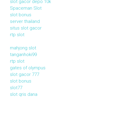
slot gacor depo 10k
Spaceman Slot
slot bonus
server thailand
situs slot gacor
rtp slot
mahjong slot
tanganhoki99
rtp slot
gates of olympus
slot gacor 777
slot bonus
slot77
slot qris dana