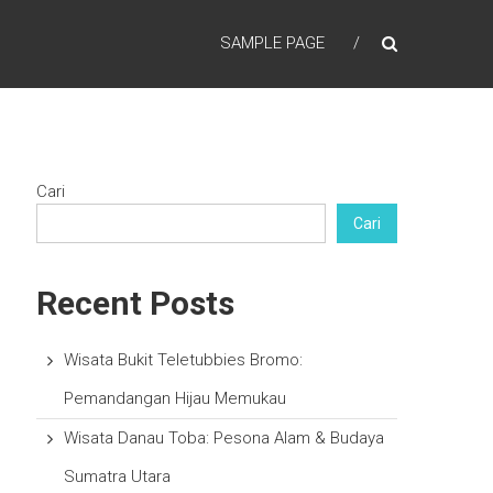
SAMPLE PAGE
Cari
Cari
Recent Posts
Wisata Bukit Teletubbies Bromo:
Pemandangan Hijau Memukau
Wisata Danau Toba: Pesona Alam & Budaya
Sumatra Utara