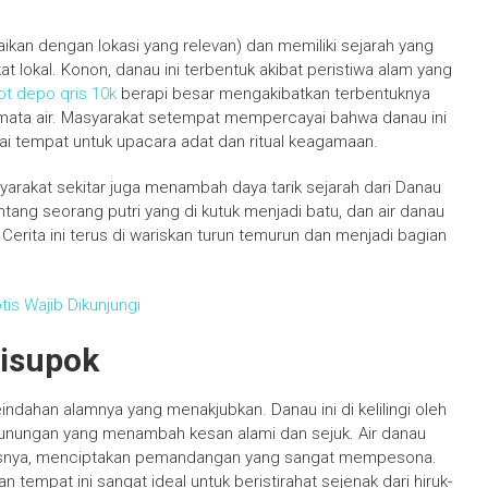
aikan dengan lokasi yang relevan) dan memiliki sejarah yang
 lokal. Konon, danau ini terbentuk akibat peristiwa alam yang
ot depo qris 10k
berapi besar mengakibatkan terbentuknya
 mata air. Masyarakat setempat mempercayai bahwa danau ini
ai tempat untuk upacara adat dan ritual keagamaan.
yarakat sekitar juga menambah daya tarik sejarah dari Danau
tang seorang putri yang di kutuk menjadi batu, dan air danau
. Cerita ini terus di wariskan turun temurun dan menjadi bagian
is Wajib Dikunjungi
isupok
indahan alamnya yang menakjubkan. Danau ini di kelilingi oleh
nungan yang menambah kesan alami dan sejuk. Air danau
 atasnya, menciptakan pemandangan yang sangat mempesona.
empat ini sangat ideal untuk beristirahat sejenak dari hiruk-