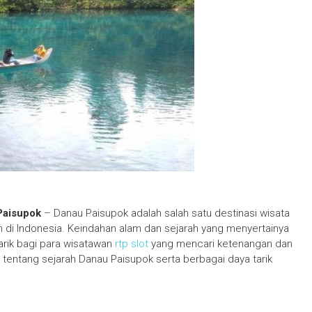
Paisupok
– Danau Paisupok adalah salah satu destinasi wisata
 di Indonesia. Keindahan alam dan sejarah yang menyertainya
rik bagi para wisatawan
rtp slot
yang mencari ketenangan dan
s tentang sejarah Danau Paisupok serta berbagai daya tarik