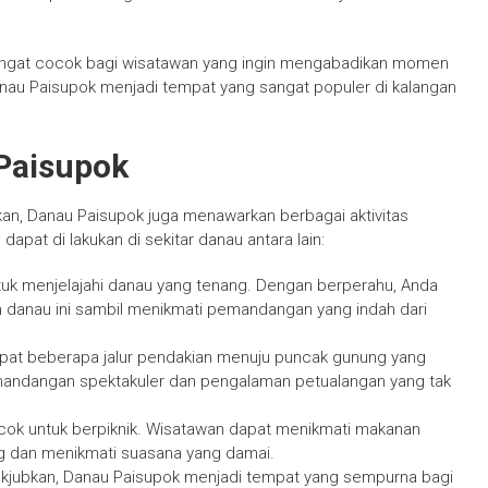
 sangat cocok bagi wisatawan yang ingin mengabadikan momen
nau Paisupok menjadi tempat yang sangat populer di kalangan
 Paisupok
n, Danau Paisupok juga menawarkan berbagai aktivitas
apat di lakukan di sekitar danau antara lain:
uk menjelajahi danau yang tenang. Dengan berperahu, Anda
 danau ini sambil menikmati pemandangan yang indah dari
dapat beberapa jalur pendakian menuju puncak gunung yang
emandangan spektakuler dan pengalaman petualangan yang tak
cocok untuk berpiknik. Wisatawan dapat menikmati makanan
g dan menikmati suasana yang damai.
jubkan, Danau Paisupok menjadi tempat yang sempurna bagi