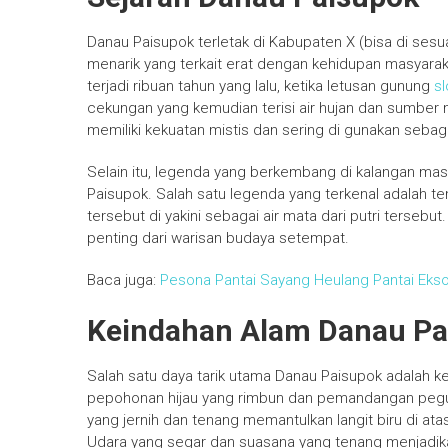
Danau Paisupok terletak di Kabupaten X (bisa di sesu
menarik yang terkait erat dengan kehidupan masyarakat
terjadi ribuan tahun yang lalu, ketika letusan gunung
sl
cekungan yang kemudian terisi air hujan dan sumber
memiliki kekuatan mistis dan sering di gunakan sebag
Selain itu, legenda yang berkembang di kalangan mas
Paisupok. Salah satu legenda yang terkenal adalah ten
tersebut di yakini sebagai air mata dari putri tersebut
penting dari warisan budaya setempat.
Baca juga:
Pesona Pantai Sayang Heulang Pantai Eksot
Keindahan Alam Danau Pa
Salah satu daya tarik utama Danau Paisupok adalah ke
pepohonan hijau yang rimbun dan pemandangan pegu
yang jernih dan tenang memantulkan langit biru di
Udara yang segar dan suasana yang tenang menjadikan t