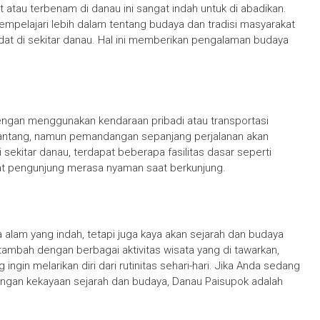
 atau terbenam di danau ini sangat indah untuk di abadikan.
empelajari lebih dalam tentang budaya dan tradisi masyarakat
at di sekitar danau. Hal ini memberikan pengalaman budaya
dengan menggunakan kendaraan pribadi atau transportasi
nantang, namun pemandangan sepanjang perjalanan akan
kitar danau, terdapat beberapa fasilitas dasar seperti
at pengunjung merasa nyaman saat berkunjung.
 alam yang indah, tetapi juga kaya akan sejarah dan budaya
tambah dengan berbagai aktivitas wisata yang di tawarkan,
gin melarikan diri dari rutinitas sehari-hari. Jika Anda sedang
gan kekayaan sejarah dan budaya, Danau Paisupok adalah