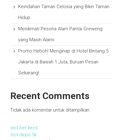
Keindahan Taman Celosia yang Bikin Taman
Hidup
Menikmati Pesona Alam Pantai Greweng
yang Masih Alami
Promo Heboh! Menginap di Hotel Bintang 5
Jakarta di Bawah 1 Juta, Buruan Pesan
Sekarang!
Recent Comments
Tidak ada komentar untuk ditampilkan.
slot bet kecil
slot depo 5k