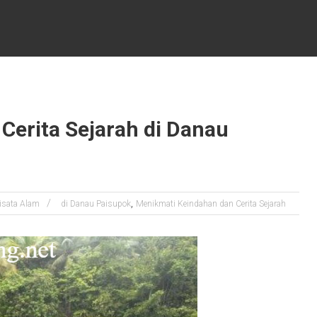
Cerita Sejarah di Danau
,
isata Alam
di Danau Paisupok
Menikmati Keindahan dan Cerita Sejarah