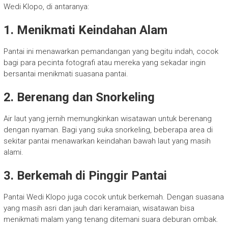
Wedi Klopo, di antaranya:
1. Menikmati Keindahan Alam
Pantai ini menawarkan pemandangan yang begitu indah, cocok
bagi para pecinta fotografi atau mereka yang sekadar ingin
bersantai menikmati suasana pantai.
2. Berenang dan Snorkeling
Air laut yang jernih memungkinkan wisatawan untuk berenang
dengan nyaman. Bagi yang suka snorkeling, beberapa area di
sekitar pantai menawarkan keindahan bawah laut yang masih
alami.
3. Berkemah di Pinggir Pantai
Pantai Wedi Klopo juga cocok untuk berkemah. Dengan suasana
yang masih asri dan jauh dari keramaian, wisatawan bisa
menikmati malam yang tenang ditemani suara deburan ombak.