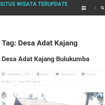
Skip
SITUS WISATA TERUPDATE
to
content
Tag: Desa Adat Kajang
Desa Adat Kajang Bulukumba
September 1, 2025
admin
0 Komentar
Wisata
Budaya
Desa Adat Kajang