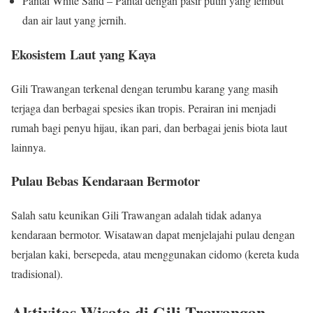
Pantai White Sand – Pantai dengan pasir putih yang lembut
dan air laut yang jernih.
Ekosistem Laut yang Kaya
Gili Trawangan terkenal dengan terumbu karang yang masih
terjaga dan berbagai spesies ikan tropis. Perairan ini menjadi
rumah bagi penyu hijau, ikan pari, dan berbagai jenis biota laut
lainnya.
Pulau Bebas Kendaraan Bermotor
Salah satu keunikan Gili Trawangan adalah tidak adanya
kendaraan bermotor. Wisatawan dapat menjelajahi pulau dengan
berjalan kaki, bersepeda, atau menggunakan cidomo (kereta kuda
tradisional).
Aktivitas Wisata di Gili Trawangan