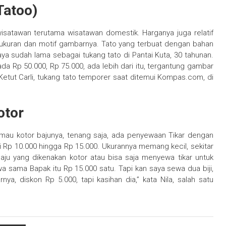
Tatoo)
wisatawan terutama wisatawan domestik. Harganya juga relatif
 ukuran dan motif gambarnya. Tato yang terbuat dengan bahan
ya sudah lama sebagai tukang tato di Pantai Kuta, 30 tahunan.
da Rp 50.000, Rp 75.000, ada lebih dari itu, tergantung gambar
a Ketut Carli, tukang tato temporer saat ditemui Kompas.com, di
otor
 mau kotor bajunya, tenang saja, ada penyewaan Tikar dengan
i Rp 10.000 hingga Rp 15.000. Ukurannya memang kecil, sekitar
ju yang dikenakan kotor atau bisa saja menyewa tikar untuk
 sama Bapak itu Rp 15.000 satu. Tapi kan saya sewa dua biji,
nya, diskon Rp 5.000, tapi kasihan dia,” kata Nila, salah satu