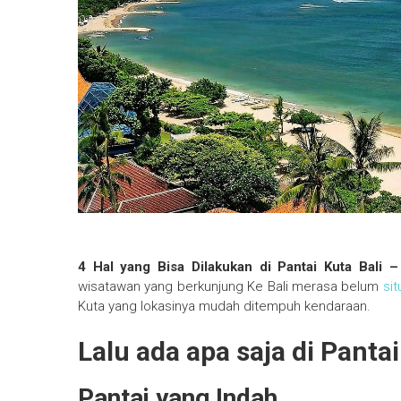
4 Hal yang Bisa Dilakukan di Pantai Kuta Bali 
wisatawan yang berkunjung Ke Bali merasa belum
sit
Kuta yang lokasinya mudah ditempuh kendaraan.
Lalu ada apa saja di Panta
Pantai yang Indah