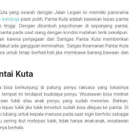
Kuta yang searah dengan Jalan Legian ini memiliki panorama
s kamboja
pasir putih, Pantai Kuta adalah kawasan lepas pantai
p tinggi. Dengan ditumbuh pepohonan di sepanjang pantai,
tai pada saat siang dengan kondisi matahari terik sekalipun.
man karena penjagaan dari Santgas Pantai Kuta memberikan
takut ada gangguan kriminalitas. Satgas Keamanan Pantai Kuta
ra untuk tetap berhati-hati jika membawa barang bawaan dan
ntai Kuta
ga bisa berkunjung di patung penyu raksasa yang lokasinya
 tempat ini terdapat budidaya penyu. Wisatawan bisa melihat
aan tukik atau anak penyu yang sudah menetas. Bahkan,
lepas tukik jika tukik tersebut sudah bisa dilepas ke pantai. Di
i lubang untuk kepala manusia pada saat ingin berfoto sebagai
sering ikut melepas tukik, tidak hanya anak-anak, wisatawan
nya berkala.