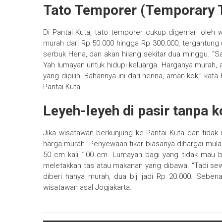
Tato Temporer (Temporary 
Di Pantai Kuta, tato temporer cukup digemari oleh 
murah dari Rp 50.000 hingga Rp 300.000, tergantung
serbuk Hena, dan akan hilang sekitar dua minggu. “Sa
Yah lumayan untuk hidupi keluarga. Harganya murah, a
yang dipilih. Bahannya ini dari henna, aman kok,” kat
Pantai Kuta.
Leyeh-leyeh di pasir tanpa k
Jika wisatawan berkunjung ke Pantai Kuta dan tidak
harga murah. Penyewaan tikar biasanya dihargai mula
50 cm kali 100 cm. Lumayan bagi yang tidak mau ba
meletakkan tas atau makanan yang dibawa. “Tadi sewa
diberi hanya murah, dua biji jadi Rp 20.000. Sebenar
wisatawan asal Jogjakarta.