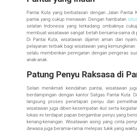
Pantai Kuta yang berbatasan dengan Jalan Pantai 
pantai yang cukup menawan. Dengan hambatan
situ
selatan Indonesia yang terkadang ombaknya cuku
membuat wisatawan sangat betah bersama-sama di pan
Di Pantai Kuta, wisatawan dijamin aman dan nya
pelayanan terbaik bagi wisatawan yang kemungkinan 
selalu memberikan peringatan dengan pengeras sua
anak-anak.
Patung Penyu Raksasa di Pa
Selain menikmati keindahan pantai, wisatawan ju
berdampingan dengan kantor Satgas Pantai Kuta. Di
langsung proses penetapan penyu dan pemelihar
wisatawan juga diberi kesempatan ikut serta kegiatan 
lokasi ini terdapat papan bergambar penyu yang beris
kenang-kenangan. Wisatawan asing yang cinta penyu 
dewasa juga beramai-ramai melepas tukik yang waktu