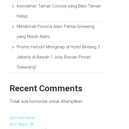
Keindahan Taman Celosia yang Bikin Taman
Hidup
Menikmati Pesona Alam Pantai Greweng
yang Masih Alami
Promo Heboh! Menginap di Hotel Bintang 5
Jakarta di Bawah 1 Juta, Buruan Pesan
Sekarang!
Recent Comments
Tidak ada komentar untuk ditampilkan.
slot bet kecil
slot depo 5k