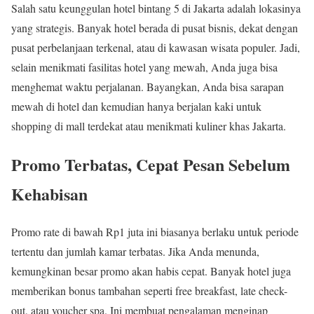
Salah satu keunggulan hotel bintang 5 di Jakarta adalah lokasinya
yang strategis. Banyak hotel berada di pusat bisnis, dekat dengan
pusat perbelanjaan terkenal, atau di kawasan wisata populer. Jadi,
selain menikmati fasilitas hotel yang mewah, Anda juga bisa
menghemat waktu perjalanan. Bayangkan, Anda bisa sarapan
mewah di hotel dan kemudian hanya berjalan kaki untuk
shopping di mall terdekat atau menikmati kuliner khas Jakarta.
Promo Terbatas, Cepat Pesan Sebelum
Kehabisan
Promo rate di bawah Rp1 juta ini biasanya berlaku untuk periode
tertentu dan jumlah kamar terbatas. Jika Anda menunda,
kemungkinan besar promo akan habis cepat. Banyak hotel juga
memberikan bonus tambahan seperti free breakfast, late check-
out, atau voucher spa. Ini membuat pengalaman menginap