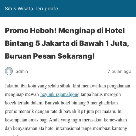
Situs Wisata Terupdate
Promo Heboh! Menginap di Hotel
Bintang 5 Jakarta di Bawah 1 Juta,
Buruan Pesan Sekarang!
admin
7 bulan ago
Jakarta, ibu kota yang selalu sibuk, kini menawarkan pengalaman
menginap mewah
heylink rajamahjong
tanpa harus merogoh
kocek terlalu dalam. Banyak hotel bintang 5 menghadirkan
promo menarik dengan rate di bawah Rp1 juta per malam. Ini
kesempatan emas bagi Anda yang ingin merasakan kemewahan
dan kenyamanan ala hotel internasional tanpa membuat kantong