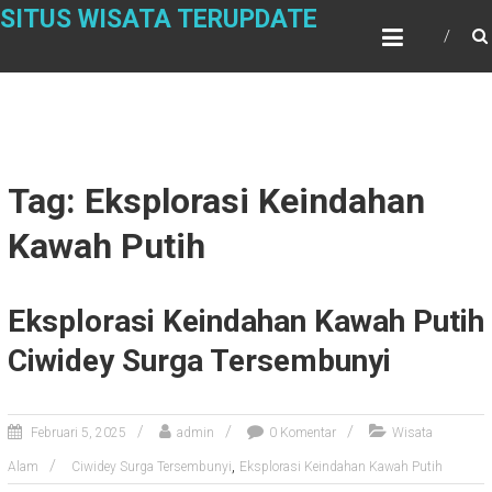
Skip
SITUS WISATA TERUPDATE
to
content
Tag: Eksplorasi Keindahan
Kawah Putih
Eksplorasi Keindahan Kawah Putih
Ciwidey Surga Tersembunyi
Februari 5, 2025
admin
0 Komentar
Wisata
,
Alam
Ciwidey Surga Tersembunyi
Eksplorasi Keindahan Kawah Putih