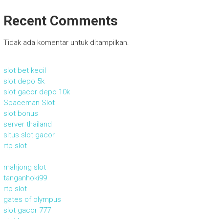
Recent Comments
Tidak ada komentar untuk ditampilkan.
slot bet kecil
slot depo 5k
slot gacor depo 10k
Spaceman Slot
slot bonus
server thailand
situs slot gacor
rtp slot
mahjong slot
tanganhoki99
rtp slot
gates of olympus
slot gacor 777