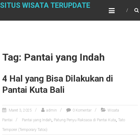
Skip
SITUS WISATA TERUPDATE
to
content
Tag: Pantai yang Indah
4 Hal yang Bisa Dilakukan di
Pantai Kuta Bali
Maret 3, 2025
admin
0 Komentar
Wisata
,
,
Pantai
Pantai yang Indah
Patung Penyu Raksasa di Pantai Kuta
Tato
Temporer (Temporary Tatoo)