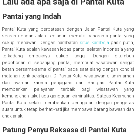
Lalu ada apa saja di Pantai Kuta
Pantai yang Indah
Pantai Kuta yang berbatasan dengan Jalan Pantai Kuta yang
searah dengan Jalan Legian ini memiliki panorama pantai yang
cukup menawan. Dengan hambatan
situs kamboja
pasir putih,
Pantai Kuta adalah kawasan lepas pantai selatan Indonesia yang
terkadang ombaknya cukup tinggi. Dengan ditumbuh
pepohonan di sepanjang pantai, membuat wisatawan sangat
betah bersama-sama di pantai pada saat siang dengan kondisi
matahari terik sekalipun. Di Pantai Kuta, wisatawan dijamin aman
dan nyaman karena penjagaan dari Santgas Pantai Kuta
memberikan pelayanan terbaik bagi wisatawan yang
kemungkinan takut ada gangguan kriminalitas. Satgas Keamanan
Pantai Kuta selalu memberikan peringatan dengan pengeras
suara untuk tetap berhati-hati jika membawa barang bawaan dan
anak-anak.
Patung Penyu Raksasa di Pantai Kuta