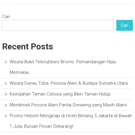
Cari
Cari
Recent Posts
Wisata Bukit Teletubbies Bromo: Pemandangan Hijau
Memukau
Wisata Danau Toba: Pesona Alam & Budaya Sumatra Utara
Keindahan Taman Celosia yang Bikin Taman Hidup
Menikmati Pesona Alam Pantai Greweng yang Masih Alami
Promo Heboh! Menginap di Hotel Bintang 5 Jakarta di Bawah
1 Juta, Buruan Pesan Sekarang!