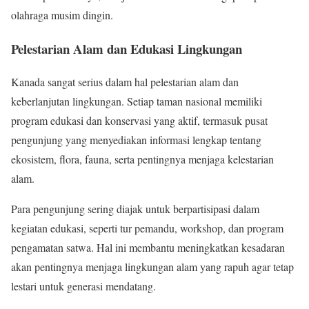
olahraga musim dingin.
Pelestarian Alam dan Edukasi Lingkungan
Kanada sangat serius dalam hal pelestarian alam dan
keberlanjutan lingkungan. Setiap taman nasional memiliki
program edukasi dan konservasi yang aktif, termasuk pusat
pengunjung yang menyediakan informasi lengkap tentang
ekosistem, flora, fauna, serta pentingnya menjaga kelestarian
alam.
Para pengunjung sering diajak untuk berpartisipasi dalam
kegiatan edukasi, seperti tur pemandu, workshop, dan program
pengamatan satwa. Hal ini membantu meningkatkan kesadaran
akan pentingnya menjaga lingkungan alam yang rapuh agar tetap
lestari untuk generasi mendatang.