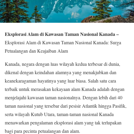
Eksplorasi Alam di Kawasan Taman Nasional Kanada –
Eksplorasi Alam di Kawasan Taman Nasional Kanada: Surga
Petualangan dan Keajaiban Alam
Kanada, negara dengan luas wilayah kedua terbesar di dunia,
dikenal dengan keindahan alamnya yang menakjubkan dan
keanekaragaman hayatinya yang luar biasa. Salah satu cara
terbaik untuk merasakan kekayaan alam Kanada adalah dengan
menjelajahi kawasan taman nasionalnya. Dengan lebih dari 40
taman nasional yang tersebar dari pesisir Atlantik hingga Pasifik,
serta wilayah Kutub Utara, taman-taman nasional Kanada
menawarkan pengalaman eksplorasi alam yang tak terlupakan
bagi para pecinta petualangan dan alam.