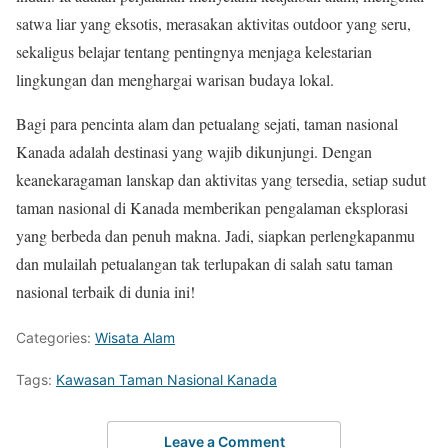
satwa liar yang eksotis, merasakan aktivitas outdoor yang seru,
sekaligus belajar tentang pentingnya menjaga kelestarian
lingkungan dan menghargai warisan budaya lokal.
Bagi para pencinta alam dan petualang sejati, taman nasional
Kanada adalah destinasi yang wajib dikunjungi. Dengan
keanekaragaman lanskap dan aktivitas yang tersedia, setiap sudut
taman nasional di Kanada memberikan pengalaman eksplorasi
yang berbeda dan penuh makna. Jadi, siapkan perlengkapanmu
dan mulailah petualangan tak terlupakan di salah satu taman
nasional terbaik di dunia ini!
Categories:
Wisata Alam
Tags:
Kawasan Taman Nasional Kanada
Leave a Comment