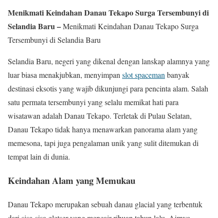
Menikmati Keindahan Danau Tekapo Surga Tersembunyi di
Selandia Baru –
Menikmati Keindahan Danau Tekapo Surga
Tersembunyi di Selandia Baru
Selandia Baru, negeri yang dikenal dengan lanskap alamnya yang
luar biasa menakjubkan, menyimpan
slot spaceman
banyak
destinasi eksotis yang wajib dikunjungi para pencinta alam. Salah
satu permata tersembunyi yang selalu memikat hati para
wisatawan adalah Danau Tekapo. Terletak di Pulau Selatan,
Danau Tekapo tidak hanya menawarkan panorama alam yang
memesona, tapi juga pengalaman unik yang sulit ditemukan di
tempat lain di dunia.
Keindahan Alam yang Memukau
Danau Tekapo merupakan sebuah danau glacial yang terbentuk
dari sisa-sisa gletser yang mencair ribuan tahun lalu. Airnya