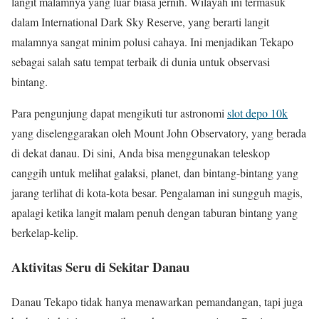
langit malamnya yang luar biasa jernih. Wilayah ini termasuk
dalam International Dark Sky Reserve, yang berarti langit
malamnya sangat minim polusi cahaya. Ini menjadikan Tekapo
sebagai salah satu tempat terbaik di dunia untuk observasi
bintang.
Para pengunjung dapat mengikuti tur astronomi
slot depo 10k
yang diselenggarakan oleh Mount John Observatory, yang berada
di dekat danau. Di sini, Anda bisa menggunakan teleskop
canggih untuk melihat galaksi, planet, dan bintang-bintang yang
jarang terlihat di kota-kota besar. Pengalaman ini sungguh magis,
apalagi ketika langit malam penuh dengan taburan bintang yang
berkelap-kelip.
Aktivitas Seru di Sekitar Danau
Danau Tekapo tidak hanya menawarkan pemandangan, tapi juga