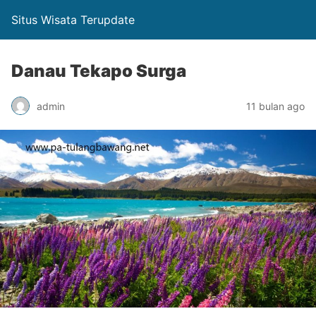
Situs Wisata Terupdate
Danau Tekapo Surga
admin
11 bulan ago