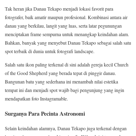
Tak heran jika Danau Tekapo menjadi lokasi favorit para
fotografer, baik amatir maupun profesional. Kombinasi antara air
danau yang berkilau, langit yang luas, serta latar pegunungan
menciptakan frame sempurna untuk menangkap keindahan alam.
Bahkan, banyak yang menyebut Danau Tekapo sebagai salah satu
spot terbaik di dunia untuk fotografi landscape.
Salah satu ikon paling terkenal di sini adalah gereja kecil Church
of the Good Shepherd yang berada tepat di pinggir danau.
Bangunan batu yang sederhana ini menambah nilai estetika
tempat ini dan menjadi spot wajib bagi pengunjung yang ingin
mendapatkan foto Instagramable.
Surganya Para Pecinta Astronomi
Selain keindahan alamnya, Danau Tekapo juga terkenal dengan