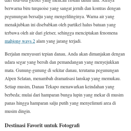
berwarna biru turquoise yang sangat jernih dan kontras dengan
pegunungan bersalju yang mengelilinginya. Warna air yang
menakjubkan ini disebabkan oleh partikel halus batuan yang
terbawa oleh air dari gletser, sehingga menciptakan fenomena
mahjong ways 2
alam yang jarang terjadi.
Berjalan menyusuri tepian danau, Anda akan dimanjakan dengan
udara segar yang bersih dan pemandangan yang menyejukkan
mata. Gunung-gunung di sekitar danau, terutama pegunungan
Alpen Selatan, menambah dramatisasi lanskap yang memukau.
Setiap musim, Danau Tekapo menawarkan keindahan yang
berbeda; mulai dari hamparan bunga lupin yang mekar di musim
panas hingga hamparan salju putih yang menyelimuti area di
musim dingin.
Destinasi Favorit untuk Fotografi