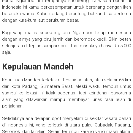
Pantai Nglambor itu tempatnya snorkeling. Di wisata bahari di
Indonesia ini kamu berkesempatan untuk berenang dengan ikan
beraneka warna. Kalau sedang beruntung bahkan bisa bertemu
dengan kura-kura laut berukuran besar.
Bagi yang malas snorkeling pun Nglambor tetap memesona
dengan airnya yang biru jernih dan berombak kecil. Bikin betah
selonjoran di tepian sampai sore. Tarif masuknya hanya Rp 5.000
saja.
Kepulauan Mandeh
Kepulauan Mandeh terletak di Pesisir selatan, atau sekitar 65 km
dari kota Padang, Sumatera Barat. Meski waktu tempuh untuk
sampai ke lokasi ini tidak sebentar, tapi keindahan panorama
alam yang ditawarkan mampu membayar lunas rasa lelah di
perjalanan.
Setidaknya ada delapan spot menyelam di sekitar wisata bahari
di Indonesia ini, yang terletak di utara pulau Cubadak, Pagang,
Seronjok, dan lain-lain. Selain terumbu karang yang masih alami,