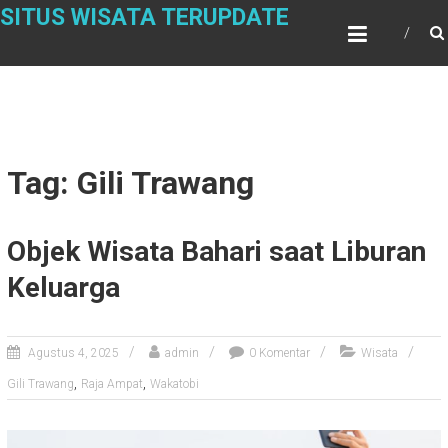
Skip
SITUS WISATA TERUPDATE
to
content
Tag: Gili Trawang
Objek Wisata Bahari saat Liburan
Keluarga
Agustus 4, 2025
admin
0 Komentar
Wisata
,
,
Gili Trawang
Raja Ampat
Wakatobi