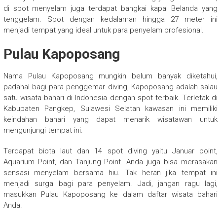
di spot menyelam juga terdapat bangkai kapal Belanda yang
tenggelam. Spot dengan kedalaman hingga 27 meter ini
menjadi tempat yang ideal untuk para penyelam profesional.
Pulau Kapoposang
Nama Pulau Kapoposang mungkin belum banyak diketahui,
padahal bagi para penggemar diving, Kapoposang adalah salau
satu wisata bahari di Indonesia dengan spot terbaik. Terletak di
Kabupaten Pangkep, Sulawesi Selatan kawasan ini memiliki
keindahan bahari yang dapat menarik wisatawan untuk
mengunjungi tempat ini.
Terdapat biota laut dan 14 spot diving yaitu Januar point,
Aquarium Point, dan Tanjung Point. Anda juga bisa merasakan
sensasi menyelam bersama hiu. Tak heran jika tempat ini
menjadi surga bagi para penyelam. Jadi, jangan ragu lagi,
masukkan Pulau Kapoposang ke dalam daftar wisata bahari
Anda.