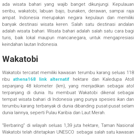
ada wisata bahari yang wajib banget dikunjungi. Kepulauan
seribu, wakatobi, labuan bajo, bunaken, derawan, sampai raja
ampat. Indonesia merupakan negara kepulaun dan memiliki
banyak destinasi wisata keren. Salah satu destinasi andalan
adalah wisata bahari. Wisata bahari adalah salah satu cara bagi
turis, baik lokal maupun mancanegara, untuk mengapresiasi
keindahan lautan Indonesia.
Wakatobi
Wakatobi tercatat memiliki kawasan terumbu karang seluas 118
ribu
athena168 link alternatif
hektare dan Kaledupa Atoll
sepanjang 48 kilometer (km), yang menjadikan sebagai atol
terpanjang di dunia. Itu membuat Wakatobi dikenal sebagai
tempat wisata bahari di Indonesia yang punya spesies ikan dan
terumbu karang terbanyak di dunia dibanding pusat-pusat selam
dunia lainnya, seperti Pulau Karibia dan Laut Merah.
“Berbaring” di wilayah seluas 1,39 juta hektare, Taman Nasional
Wakatobi telah ditetapkan UNESCO sebagai salah satu kawasan