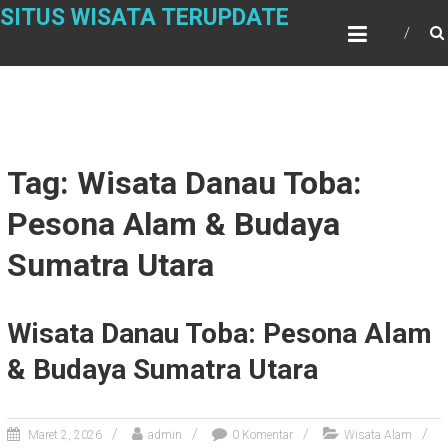
Skip
SITUS WISATA TERUPDATE
to
content
Tag: Wisata Danau Toba:
Pesona Alam & Budaya
Sumatra Utara
Wisata Danau Toba: Pesona Alam
& Budaya Sumatra Utara
Maret 2, 2026
admin
0 Komentar
Wisata Alam