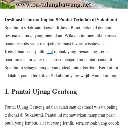
Destinasi Liburan Impian 5 Pantai Terindah di Sukabumi
–
Sukabumi salah satu daerah di Jawa Barat, terkenal dengan
pesona alamnya yang memukau. Wilayah ini memiliki banyak
pantai eksotis yang menjadi destinasi favorit wisatawan.
Keindahan pasir putih,
slot
ombak yang menantang, serta
panorama alam yang masih asri menjadikan pantai-pantai di
Sukabumi sebagai tempat yang ideal untuk berlibur. Berikut ini
adalah 5 pantai terbaik di Sukabumi yang wajib Anda kunjungi.
1. Pantai Ujung Genteng
Pantai Ujung Genteng adalah salah satu destinasi wisata paling
terkenal di Sukabumi. Pantai ini menawarkan hamparan pasir
putih yang lembut, air laut yang jernih, serta ombak yang cocok