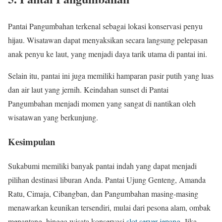
Pantai Pangumbahan terkenal sebagai lokasi konservasi penyu
hijau. Wisatawan dapat menyaksikan secara langsung pelepasan
anak penyu ke laut, yang menjadi daya tarik utama di pantai ini.
Selain itu, pantai ini juga memiliki hamparan pasir putih yang luas
dan air laut yang jernih. Keindahan sunset di Pantai
Pangumbahan menjadi momen yang sangat di nantikan oleh
wisatawan yang berkunjung.
Kesimpulan
Sukabumi memiliki banyak pantai indah yang dapat menjadi
pilihan destinasi liburan Anda. Pantai Ujung Genteng, Amanda
Ratu, Cimaja, Cibangban, dan Pangumbahan masing-masing
menawarkan keunikan tersendiri, mulai dari pesona alam, ombak
menantang, hingga wisata konservasi
slot server jepang
. Jika