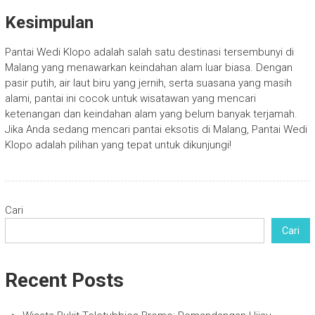
Kesimpulan
Pantai Wedi Klopo adalah salah satu destinasi tersembunyi di
Malang yang menawarkan keindahan alam luar biasa. Dengan
pasir putih, air laut biru yang jernih, serta suasana yang masih
alami, pantai ini cocok untuk wisatawan yang mencari
ketenangan dan keindahan alam yang belum banyak terjamah.
Jika Anda sedang mencari pantai eksotis di Malang, Pantai Wedi
Klopo adalah pilihan yang tepat untuk dikunjungi!
Cari
Cari
Recent Posts