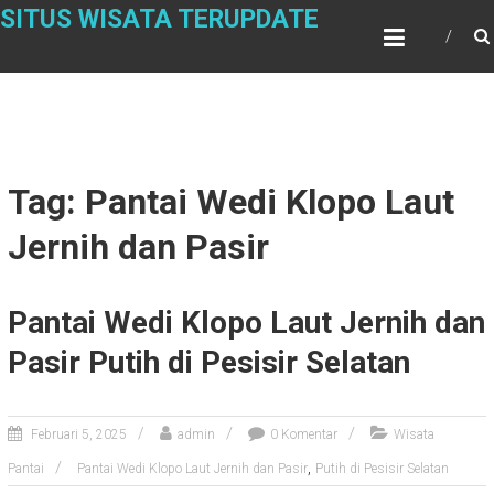
Skip
SITUS WISATA TERUPDATE
to
content
Tag: Pantai Wedi Klopo Laut
Jernih dan Pasir
Pantai Wedi Klopo Laut Jernih dan
Pasir Putih di Pesisir Selatan
Februari 5, 2025
admin
0 Komentar
Wisata
,
Pantai
Pantai Wedi Klopo Laut Jernih dan Pasir
Putih di Pesisir Selatan