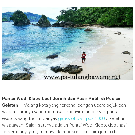
Pantai Wedi Klopo Laut Jernih dan Pasir Putih di Pesisir
Selatan
– Malang kota yang terkenal dengan udara sejuk dan
wisata alamnya yang memukau, menyimpan banyak pantai
eksotis yang belum banyak
gates of olympus 1000
diketahui
wisatawan. Salah satunya adalah Pantai Wedi Klopo, destinasi
tersembunyi yang menawarkan pesona laut biru jernih dan