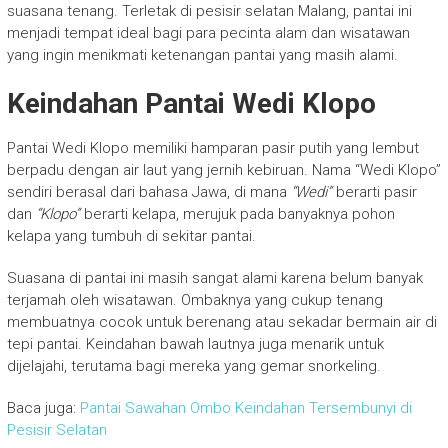
suasana tenang. Terletak di pesisir selatan Malang, pantai ini
menjadi tempat ideal bagi para pecinta alam dan wisatawan
yang ingin menikmati ketenangan pantai yang masih alami.
Keindahan Pantai Wedi Klopo
Pantai Wedi Klopo memiliki hamparan pasir putih yang lembut
berpadu dengan air laut yang jernih kebiruan. Nama “Wedi Klopo”
sendiri berasal dari bahasa Jawa, di mana
“Wedi”
berarti pasir
dan
“Klopo”
berarti kelapa, merujuk pada banyaknya pohon
kelapa yang tumbuh di sekitar pantai.
Suasana di pantai ini masih sangat alami karena belum banyak
terjamah oleh wisatawan. Ombaknya yang cukup tenang
membuatnya cocok untuk berenang atau sekadar bermain air di
tepi pantai. Keindahan bawah lautnya juga menarik untuk
dijelajahi, terutama bagi mereka yang gemar snorkeling.
Baca juga:
Pantai Sawahan Ombo Keindahan Tersembunyi di
Pesisir Selatan