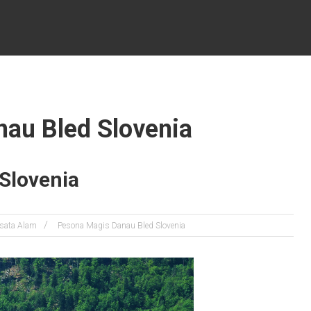
nau Bled Slovenia
Slovenia
sata Alam
Pesona Magis Danau Bled Slovenia