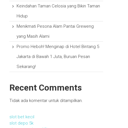
Keindahan Taman Celosia yang Bikin Taman
Hidup
Menikmati Pesona Alam Pantai Greweng
yang Masih Alami
Promo Heboh! Menginap di Hotel Bintang 5
Jakarta di Bawah 1 Juta, Buruan Pesan
Sekarang!
Recent Comments
Tidak ada komentar untuk ditampilkan.
slot bet kecil
slot depo 5k