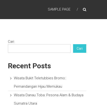
SAMPLE PAGE
Cari
Cari
Recent Posts
Wisata Bukit Teletubbies Bromo:
Pemandangan Hijau Memukau
Wisata Danau Toba: Pesona Alam & Budaya
Sumatra Utara