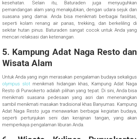
kesehatan. Selain itu, Baturaden juga menyuguhkan
pemandangan alam yang menakjubkan, dengan udara sejuk dan
suasana yang damai. Anda bisa menikmati berbagai fasilitas,
seperti kolam renang air panas, trekking, dan berkeliling di
sekitar hutan pinus. Baturaden sangat cocok untuk Anda yang
mencari relaksasi dan ketenangan.
5. Kampung Adat Naga Resto dan
Wisata Alam
Untuk Anda yang ingin merasakan pengalaman budaya sekaligus
olympus slot
menikmati hidangan khas, Kampung Adat Naga
Resto di Purwokerto adalah pilihan yang tepat. Di sini, Anda bisa
menikmati suasana pedesaan yang asri dan menenangkan
sambil menikmati masakan tradisional khas Banyumas. Kampung
Adat Naga Resto juga menawarkan berbagai kegiatan budaya,
seperti pertunjukan seni dan kerajinan tangan, yang akan
memperkaya pengalaman liburan Anda.