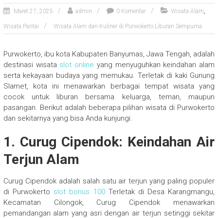
,
Maret 27, 2025
admin
0 Komentar
Wisata Alam
Wisata Pantai
Wisata Alam dan Kuliner di Purwokerto Liburan Sempurna
Purwokerto, ibu kota Kabupaten Banyumas, Jawa Tengah, adalah
destinasi wisata
slot online
yang menyuguhkan keindahan alam
serta kekayaan budaya yang memukau. Terletak di kaki Gunung
Slamet, kota ini menawarkan berbagai tempat wisata yang
cocok untuk liburan bersama keluarga, teman, maupun
pasangan. Berikut adalah beberapa pilihan wisata di Purwokerto
dan sekitarnya yang bisa Anda kunjungi.
1. Curug Cipendok: Keindahan Air
Terjun Alam
Curug Cipendok adalah salah satu air terjun yang paling populer
di Purwokerto
slot bonus 100
Terletak di Desa Karangmangu,
Kecamatan Cilongok, Curug Cipendok menawarkan
pemandangan alam yang asri dengan air terjun setinggi sekitar