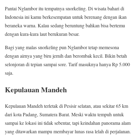
Pantai Nglambor itu tempatnya snorkeling. Di wisata bahari di
Indonesia ini kamu berkesempatan untuk berenang dengan ikan
beraneka warna. Kalau sedang beruntung bahkan bisa bertemu
dengan kura-kura laut berukuran besar.
Bagi yang malas snorkeling pun Nglambor tetap memesona
dengan airnya yang biru jernih dan berombak kecil. Bikin betah
selonjoran di tepian sampai sore. Tarif masuknya hanya Rp 5.000
saja.
Kepulauan Mandeh
Kepulauan Mandeh terletak di Pesisir selatan, atau sekitar 65 km
dari kota Padang, Sumatera Barat. Meski waktu tempuh untuk
sampai ke lokasi ini tidak sebentar, tapi keindahan panorama alam
yang ditawarkan mampu membayar lunas rasa lelah di perjalanan.