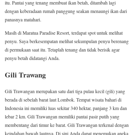
itu. Pantai yang tenang membuat ikan betah, ditambah lagi
dengan keberadaan rumah panggung seakan menaungi ikan dari
panasnya matahari.
Masih di Maratua Paradise Resort, terdapat spot untuk melihat
penyu. Saya berkesempatan melihat sekumpulan penyu berenang
di permukaan saat itu. Tetaplah tenang dan tidak berisik agar
penyu betah didatangi Anda.
Gili Trawang
Gili Trawangan merupakan satu dari tiga pulau kecil (gili) yang
berada di sebelah barat laut Lombok. Tempat wisata bahari di
Indonesia ini memiliki luas sekitar 340 hektar, panjang 3 km dan
lebar 2 km. Gili Trawangan memiliki pantai pasir putih yang
membentang dari timur ke barat. Gili Trawangan terkenal dengan
keindahan bawah lautnya. Di sini Anda dapat menemukan aneka