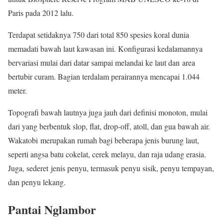
Paris pada 2012 lalu.
Terdapat setidaknya 750 dari total 850 spesies koral dunia
memadati bawah laut kawasan ini. Konfigurasi kedalamannya
bervariasi mulai dari datar sampai melandai ke laut dan area
bertubir curam. Bagian terdalam perairannya mencapai 1.044
meter.
Topografi bawah lautnya juga jauh dari definisi monoton, mulai
dari yang berbentuk slop, flat, drop-off, atoll, dan gua bawah air.
Wakatobi merupakan rumah bagi beberapa jenis burung laut,
seperti angsa batu cokelat, cerek melayu, dan raja udang erasia.
Juga, sederet jenis penyu, termasuk penyu sisik, penyu tempayan,
dan penyu lekang.
Pantai Nglambor