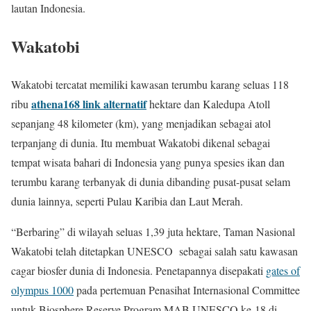
lautan Indonesia.
Wakatobi
Wakatobi tercatat memiliki kawasan terumbu karang seluas 118
athena168 link alternatif
ribu
hektare dan Kaledupa Atoll
sepanjang 48 kilometer (km), yang menjadikan sebagai atol
terpanjang di dunia. Itu membuat Wakatobi dikenal sebagai
tempat wisata bahari di Indonesia yang punya spesies ikan dan
terumbu karang terbanyak di dunia dibanding pusat-pusat selam
dunia lainnya, seperti Pulau Karibia dan Laut Merah.
“Berbaring” di wilayah seluas 1,39 juta hektare, Taman Nasional
Wakatobi telah ditetapkan UNESCO sebagai salah satu kawasan
cagar biosfer dunia di Indonesia. Penetapannya disepakati
gates of
olympus 1000
pada pertemuan Penasihat Internasional Committee
untuk Biosphere Reserve Program MAB UNESCO ke-18 di