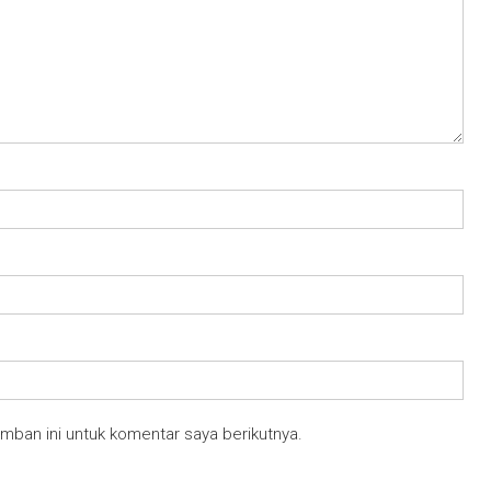
mban ini untuk komentar saya berikutnya.