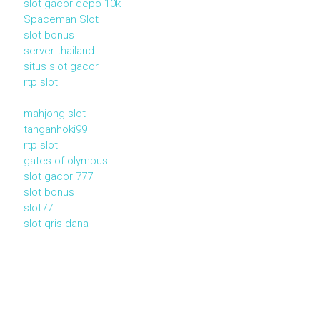
slot gacor depo 10k
Spaceman Slot
slot bonus
server thailand
situs slot gacor
rtp slot
mahjong slot
tanganhoki99
rtp slot
gates of olympus
slot gacor 777
slot bonus
slot77
slot qris dana