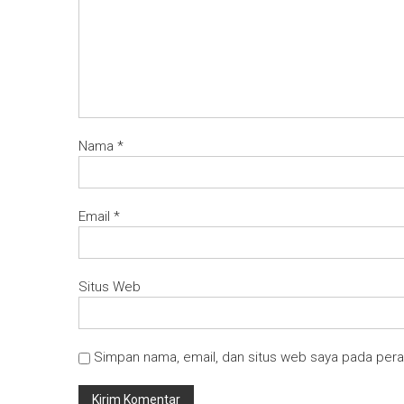
Nama
*
Email
*
Situs Web
Simpan nama, email, dan situs web saya pada pera