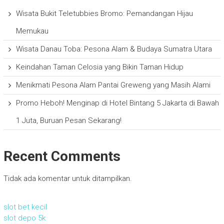
Wisata Bukit Teletubbies Bromo: Pemandangan Hijau
Memukau
Wisata Danau Toba: Pesona Alam & Budaya Sumatra Utara
Keindahan Taman Celosia yang Bikin Taman Hidup
Menikmati Pesona Alam Pantai Greweng yang Masih Alami
Promo Heboh! Menginap di Hotel Bintang 5 Jakarta di Bawah
1 Juta, Buruan Pesan Sekarang!
Recent Comments
Tidak ada komentar untuk ditampilkan.
slot bet kecil
slot depo 5k