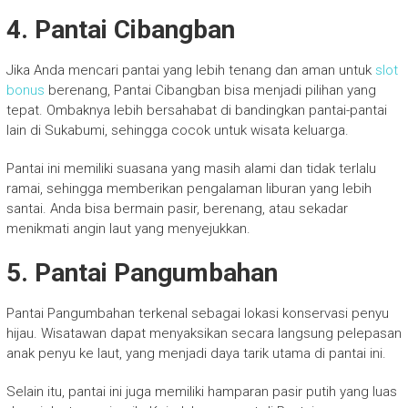
4. Pantai Cibangban
Jika Anda mencari pantai yang lebih tenang dan aman untuk
slot
bonus
berenang, Pantai Cibangban bisa menjadi pilihan yang
tepat. Ombaknya lebih bersahabat di bandingkan pantai-pantai
lain di Sukabumi, sehingga cocok untuk wisata keluarga.
Pantai ini memiliki suasana yang masih alami dan tidak terlalu
ramai, sehingga memberikan pengalaman liburan yang lebih
santai. Anda bisa bermain pasir, berenang, atau sekadar
menikmati angin laut yang menyejukkan.
5. Pantai Pangumbahan
Pantai Pangumbahan terkenal sebagai lokasi konservasi penyu
hijau. Wisatawan dapat menyaksikan secara langsung pelepasan
anak penyu ke laut, yang menjadi daya tarik utama di pantai ini.
Selain itu, pantai ini juga memiliki hamparan pasir putih yang luas