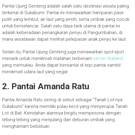
Pantai Ujung Genteng adalah salah satu destinasi wisata paling
terkenal di Sukabumi. Pantai ini menawarkan hamparan pasir
putih yang lembut, air laut yang jernih, serta ombak yang cocok
untuk berselancar. Salah satu daya tarik utama di pantai ini
adalah keberadaan penangkaran penyu di Pangumbahan, di
mana wisatawan dapat melihat pelepasan anak penyu ke laut.
Selain itu, Pantai Ujung Genteng juga menawarkan spot-spot
menarik untuk menikmati matahari terbenam
server thailand
yang memukau. Anda dapat bersantai di tepi pantai sambil
menikmati udara laut yang segar.
2. Pantai Amanda Ratu
Pantai Amanda Ratu sering di sebut sebagai “Tanah Lot-nya
Sukabumi” karena memiliki pulau kecil yang menyerupai Tanah
Lot di Bali. Keindahan alamnya begitu mempesona dengan
tebing-tebing yang menjulang dan deburan ombak yang
menghantam bebatuan.