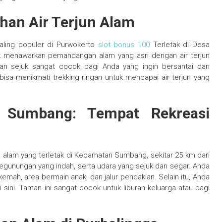
han Air Terjun Alam
paling populer di Purwokerto
slot bonus 100
Terletak di Desa
 menawarkan pemandangan alam yang asri dengan air terjun
dan sejuk sangat cocok bagi Anda yang ingin bersantai dan
bisa menikmati trekking ringan untuk mencapai air terjun yang
 Sumbang: Tempat Rekreasi
alam yang terletak di Kecamatan Sumbang, sekitar 25 km dari
unungan yang indah, serta udara yang sejuk dan segar. Anda
kemah, area bermain anak, dan jalur pendakian. Selain itu, Anda
 sini. Taman ini sangat cocok untuk liburan keluarga atau bagi