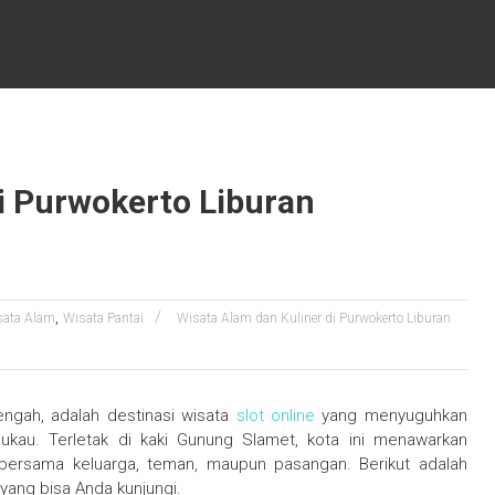
i Purwokerto Liburan
,
sata Alam
Wisata Pantai
Wisata Alam dan Kuliner di Purwokerto Liburan
ngah, adalah destinasi wisata
slot online
yang menyuguhkan
kau. Terletak di kaki Gunung Slamet, kota ini menawarkan
 bersama keluarga, teman, maupun pasangan. Berikut adalah
 yang bisa Anda kunjungi.