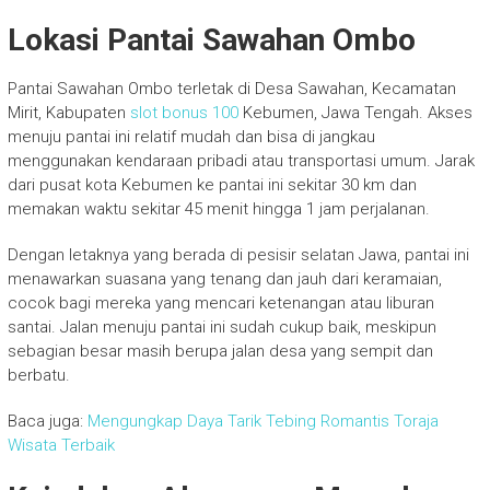
Lokasi Pantai Sawahan Ombo
Pantai Sawahan Ombo terletak di Desa Sawahan, Kecamatan
Mirit, Kabupaten
slot bonus 100
Kebumen, Jawa Tengah. Akses
menuju pantai ini relatif mudah dan bisa di jangkau
menggunakan kendaraan pribadi atau transportasi umum. Jarak
dari pusat kota Kebumen ke pantai ini sekitar 30 km dan
memakan waktu sekitar 45 menit hingga 1 jam perjalanan.
Dengan letaknya yang berada di pesisir selatan Jawa, pantai ini
menawarkan suasana yang tenang dan jauh dari keramaian,
cocok bagi mereka yang mencari ketenangan atau liburan
santai. Jalan menuju pantai ini sudah cukup baik, meskipun
sebagian besar masih berupa jalan desa yang sempit dan
berbatu.
Baca juga:
Mengungkap Daya Tarik Tebing Romantis Toraja
Wisata Terbaik