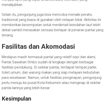
menakjubkan.
Selain itu, pengunjung juga bisa mencoba menaiki perahu
tradisional yang biasa di gunakan oleh nelayan lokal. Aktivitas ini
memberikan kesempatan untuk menikmati keindahan laut lebih
dekat sambil merasakan sensasi berlayar di perairan pantai yang
tenang.
Fasilitas dan Akomodasi
Meskipun masih termasuk pantai yang relatif sepi dan alami,
Pantai Sawahan Ombo sudah di lengkapi dengan berbagai
fasilitas pendukung. Di sekitar pantai, terdapat tempat parkir,
toilet umum, dan warung makan yang siap melayani kebutuhan
para wisatawan. Namun, untuk fasilitas penginapan, pengunjung
perlu menuju ke pusat Kota Kebumen atau menginap di sekitar
pantai lainnya yang lebih besar.
Kesimpulan