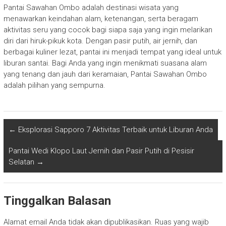
Pantai Sawahan Ombo adalah destinasi wisata yang
menawarkan keindahan alam, ketenangan, serta beragam
aktivitas seru yang cocok bagi siapa saja yang ingin melarikan
diri dari hiruk-pikuk kota. Dengan pasir putih, air jernih, dan
berbagai kuliner lezat, pantai ini menjadi tempat yang ideal untuk
liburan santai. Bagi Anda yang ingin menikmati suasana alam
yang tenang dan jauh dari keramaian, Pantai Sawahan Ombo
adalah pilihan yang sempurna.
←
Eksplorasi Sapporo 7 Aktivitas Terbaik untuk Liburan Anda
Pantai Wedi Klopo Laut Jernih dan Pasir Putih di Pesisir
Selatan
→
Tinggalkan Balasan
Alamat email Anda tidak akan dipublikasikan.
Ruas yang wajib