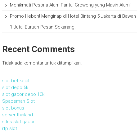
Menikmati Pesona Alam Pantai Greweng yang Masih Alami
Promo Heboh! Menginap di Hotel Bintang 5 Jakarta di Bawah
1 Juta, Buruan Pesan Sekarang!
Recent Comments
Tidak ada komentar untuk ditampilkan.
slot bet kecil
slot depo 5k
slot gacor depo 10k
Spaceman Slot
slot bonus
server thailand
situs slot gacor
rtp slot