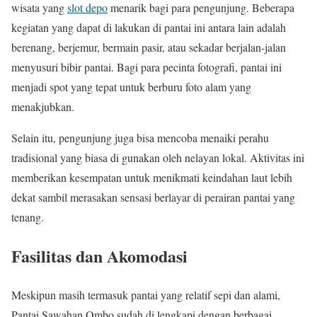
wisata yang
slot depo
menarik bagi para pengunjung. Beberapa
kegiatan yang dapat di lakukan di pantai ini antara lain adalah
berenang, berjemur, bermain pasir, atau sekadar berjalan-jalan
menyusuri bibir pantai. Bagi para pecinta fotografi, pantai ini
menjadi spot yang tepat untuk berburu foto alam yang
menakjubkan.
Selain itu, pengunjung juga bisa mencoba menaiki perahu
tradisional yang biasa di gunakan oleh nelayan lokal. Aktivitas ini
memberikan kesempatan untuk menikmati keindahan laut lebih
dekat sambil merasakan sensasi berlayar di perairan pantai yang
tenang.
Fasilitas dan Akomodasi
Meskipun masih termasuk pantai yang relatif sepi dan alami,
Pantai Sawahan Ombo sudah di lengkapi dengan berbagai