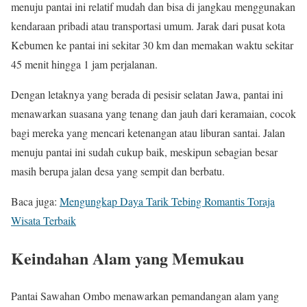
menuju pantai ini relatif mudah dan bisa di jangkau menggunakan
kendaraan pribadi atau transportasi umum. Jarak dari pusat kota
Kebumen ke pantai ini sekitar 30 km dan memakan waktu sekitar
45 menit hingga 1 jam perjalanan.
Dengan letaknya yang berada di pesisir selatan Jawa, pantai ini
menawarkan suasana yang tenang dan jauh dari keramaian, cocok
bagi mereka yang mencari ketenangan atau liburan santai. Jalan
menuju pantai ini sudah cukup baik, meskipun sebagian besar
masih berupa jalan desa yang sempit dan berbatu.
Baca juga:
Mengungkap Daya Tarik Tebing Romantis Toraja
Wisata Terbaik
Keindahan Alam yang Memukau
Pantai Sawahan Ombo menawarkan pemandangan alam yang