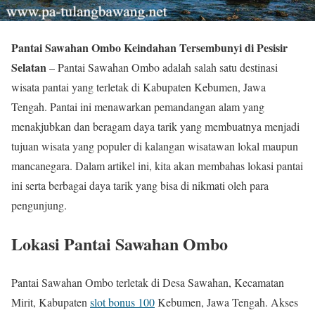
Pantai Sawahan Ombo Keindahan Tersembunyi di Pesisir
Selatan
– Pantai Sawahan Ombo adalah salah satu destinasi
wisata pantai yang terletak di Kabupaten Kebumen, Jawa
Tengah. Pantai ini menawarkan pemandangan alam yang
menakjubkan dan beragam daya tarik yang membuatnya menjadi
tujuan wisata yang populer di kalangan wisatawan lokal maupun
mancanegara. Dalam artikel ini, kita akan membahas lokasi pantai
ini serta berbagai daya tarik yang bisa di nikmati oleh para
pengunjung.
Lokasi Pantai Sawahan Ombo
Pantai Sawahan Ombo terletak di Desa Sawahan, Kecamatan
Mirit, Kabupaten
slot bonus 100
Kebumen, Jawa Tengah. Akses