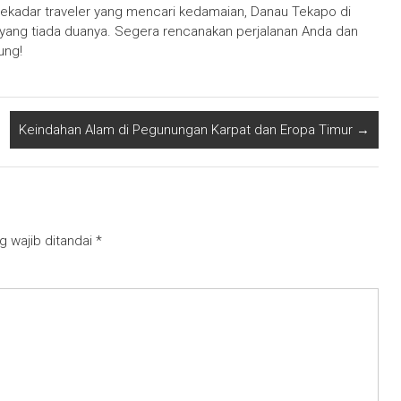
sekadar traveler yang mencari kedamaian, Danau Tekapo di
ang tiada duanya. Segera rencanakan perjalanan Anda dan
ung!
Keindahan Alam di Pegunungan Karpat dan Eropa Timur
→
g wajib ditandai
*