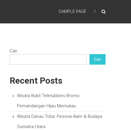
SAMPLE PAGE
Cari
Cari
Recent Posts
Wisata Bukit Teletubbies Bromo:
Pemandangan Hijau Memukau
Wisata Danau Toba: Pesona Alam & Budaya
Sumatra Utara