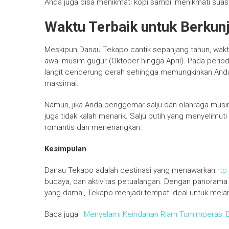
Anda juga bisa menikmati kopi sambil menikmati sua
Waktu Terbaik untuk Berkun
Meskipun Danau Tekapo cantik sepanjang tahun, wakt
awal musim gugur (Oktober hingga April). Pada perio
langit cenderung cerah sehingga memungkinkan Anda
maksimal.
Namun, jika Anda penggemar salju dan olahraga musim
juga tidak kalah menarik. Salju putih yang menyelimu
romantis dan menenangkan.
Kesimpulan
Danau Tekapo adalah destinasi yang menawarkan
rtp 
budaya, dan aktivitas petualangan. Dengan panorama 
yang damai, Tekapo menjadi tempat ideal untuk melar
Baca juga :
Menyelami Keindahan Riam Tumimperas: 