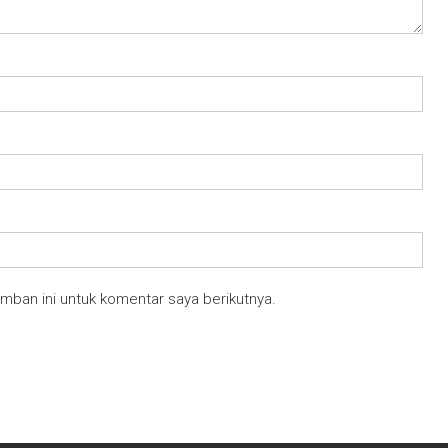
mban ini untuk komentar saya berikutnya.