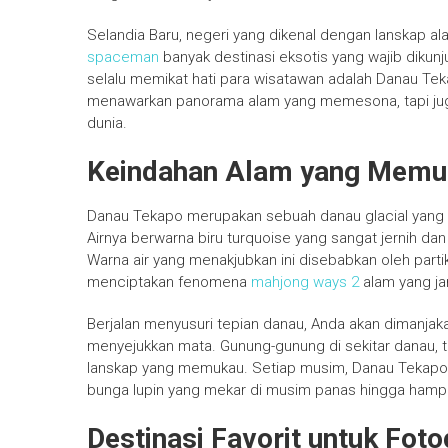
Selandia Baru, negeri yang dikenal dengan lanskap 
spaceman
banyak destinasi eksotis yang wajib dikun
selalu memikat hati para wisatawan adalah Danau Teka
menawarkan panorama alam yang memesona, tapi juga 
dunia.
Keindahan Alam yang Memu
Danau Tekapo merupakan sebuah danau glacial yang ter
Airnya berwarna biru turquoise yang sangat jernih da
Warna air yang menakjubkan ini disebabkan oleh partik
menciptakan fenomena
mahjong ways 2
alam yang jar
Berjalan menyusuri tepian danau, Anda akan dimanj
menyejukkan mata. Gunung-gunung di sekitar danau,
lanskap yang memukau. Setiap musim, Danau Tekapo
bunga lupin yang mekar di musim panas hingga hampar
Destinasi Favorit untuk Foto