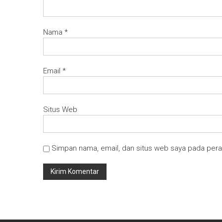
Nama
*
Email
*
Situs Web
Simpan nama, email, dan situs web saya pada pera