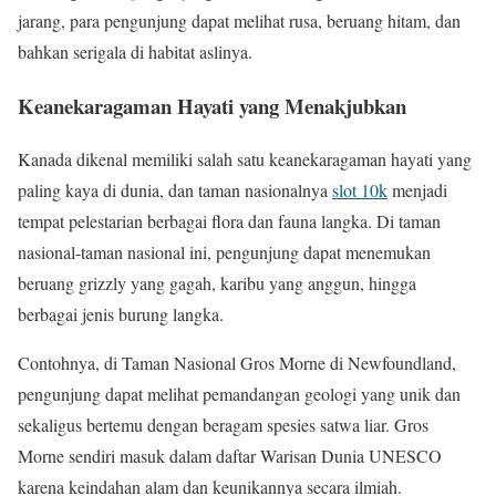
jarang, para pengunjung dapat melihat rusa, beruang hitam, dan
bahkan serigala di habitat aslinya.
Keanekaragaman Hayati yang Menakjubkan
Kanada dikenal memiliki salah satu keanekaragaman hayati yang
paling kaya di dunia, dan taman nasionalnya
slot 10k
menjadi
tempat pelestarian berbagai flora dan fauna langka. Di taman
nasional-taman nasional ini, pengunjung dapat menemukan
beruang grizzly yang gagah, karibu yang anggun, hingga
berbagai jenis burung langka.
Contohnya, di Taman Nasional Gros Morne di Newfoundland,
pengunjung dapat melihat pemandangan geologi yang unik dan
sekaligus bertemu dengan beragam spesies satwa liar. Gros
Morne sendiri masuk dalam daftar Warisan Dunia UNESCO
karena keindahan alam dan keunikannya secara ilmiah.