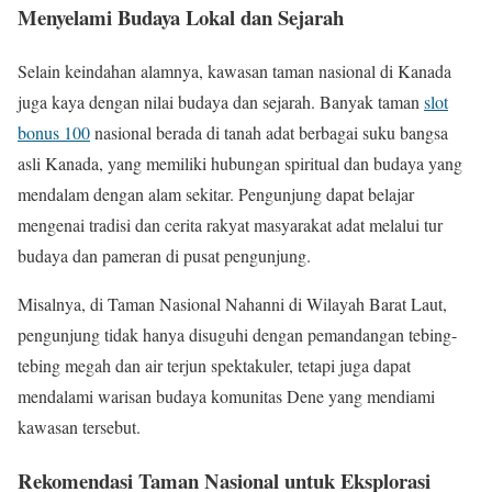
Menyelami Budaya Lokal dan Sejarah
Selain keindahan alamnya, kawasan taman nasional di Kanada
juga kaya dengan nilai budaya dan sejarah. Banyak taman
slot
bonus 100
nasional berada di tanah adat berbagai suku bangsa
asli Kanada, yang memiliki hubungan spiritual dan budaya yang
mendalam dengan alam sekitar. Pengunjung dapat belajar
mengenai tradisi dan cerita rakyat masyarakat adat melalui tur
budaya dan pameran di pusat pengunjung.
Misalnya, di Taman Nasional Nahanni di Wilayah Barat Laut,
pengunjung tidak hanya disuguhi dengan pemandangan tebing-
tebing megah dan air terjun spektakuler, tetapi juga dapat
mendalami warisan budaya komunitas Dene yang mendiami
kawasan tersebut.
Rekomendasi Taman Nasional untuk Eksplorasi