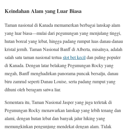
Keindahan Alam yang Luar Biasa
Taman nasional di Kanada memamerkan berbagai lanskap alam
yang luar biasa—mulai dari pegunungan yang menjulang tinggi,
hutan boreal yang lebat, hingga padang rumput luas danau-danau
kristal jernih. Taman Nasional Banff di Alberta, misalnya, adalah
salah satu taman nasional tertua
slot bet kecil
dan paling populer
di Kanada. Dengan latar belakang Pegunungan Rocky yang
megah, Banff menghadirkan panorama puncak bersalju, danau
biru zamrud seperti Danau Louise, serta padang rumput yang
dihuni oleh beragam satwa liar.
Sementara itu, Taman Nasional Jasper yang juga terletak di
Pegunungan Rocky menawarkan lanskap yang lebih tenang dan
alami, dengan hutan lebat dan banyak jalur hiking yang
memungkinkan pengunjung mendekat dengan alam. Tidak