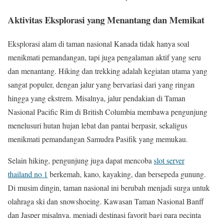
Aktivitas Eksplorasi yang Menantang dan Memikat
Eksplorasi alam di taman nasional Kanada tidak hanya soal
menikmati pemandangan, tapi juga pengalaman aktif yang seru
dan menantang. Hiking dan trekking adalah kegiatan utama yang
sangat populer, dengan jalur yang bervariasi dari yang ringan
hingga yang ekstrem. Misalnya, jalur pendakian di Taman
Nasional Pacific Rim di British Columbia membawa pengunjung
menelusuri hutan hujan lebat dan pantai berpasir, sekaligus
menikmati pemandangan Samudra Pasifik yang memukau.
Selain hiking, pengunjung juga dapat mencoba
slot server
thailand no 1
berkemah, kano, kayaking, dan bersepeda gunung.
Di musim dingin, taman nasional ini berubah menjadi surga untuk
olahraga ski dan snowshoeing. Kawasan Taman Nasional Banff
dan Jasper misalnya, menjadi destinasi favorit bagi para pecinta